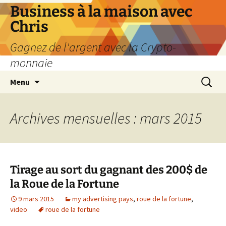
Business à la maison avec
Chris
Gagnez de l'argent avec la Crypto-
monnaie
Aller
Recherc
Menu
au
contenu
Archives mensuelles : mars 2015
Tirage au sort du gagnant des 200$ de
la Roue de la Fortune
9 mars 2015
my advertising pays
,
roue de la fortune
,
video
roue de la fortune