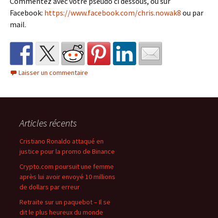
Commentez avec votre pseudo ci dessous, ou sur
Facebook:
https://www.facebook.com/chris.nowak8
ou par
mail.
Laisser un commentaire
Articles récents
Cristiano Ronaldo attaqué en
justice pour la promo de Binance
Crypto.com poursuit une femme
après lui avoir envoyé 10 millions
de dollars par erreur
Retraite sur un paquebot – Il se
dit le plus heureux du monde