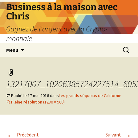
Business à la maison avec
Chris
Gagnez de l'argent avec la Crypto-
monnaie
Aller
Recherc
Menu
au
contenu
13217007_10206385724227514_605
Publié le
17 mai 2016
dans
Les grands séquoias de Californie
Pleine résolution (1280 × 960)
←
→
Précédent
Suivant