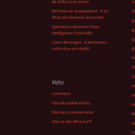
de dollars par erreur
c
Retraite sur un paquebot – Il se
d
dit le plus heureux du monde
g
Questions réponses Daisy
g
Intelligence Artificielle
g
Conor McGregor : transformez
g
votre rêve en réalité
h
i
in
Méta
m
Connexion
m
Flux des publications
n
Flux des commentaires
N
Site de WordPress-FR
r
r