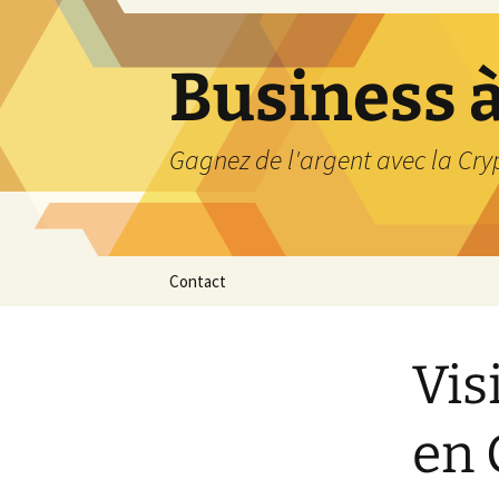
Business à
Gagnez de l'argent avec la Cr
Aller
Contact
au
contenu
Vis
en 