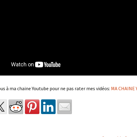
us à ma chaine Youtube pour ne pas rater mes vidéos:
MA CHAINE