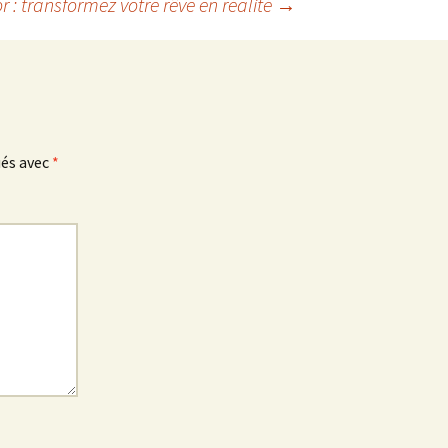
 : transformez votre rêve en réalité
→
ués avec
*