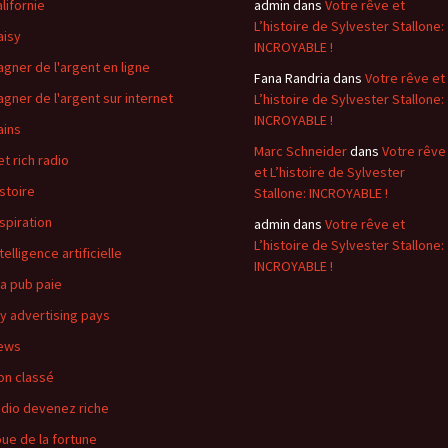
alifornie
admin
dans
Votre rêve et
L’histoire de Sylvester Stallone:
aisy
INCROYABLE !
agner de l'argent en ligne
Fana Randria
dans
Votre rêve et
agner de l'argent sur internet
L’histoire de Sylvester Stallone:
INCROYABLE !
ains
Marc Schneider
dans
Votre rêve
et rich radio
et L’histoire de Sylvester
istoire
Stallone: INCROYABLE !
nspiration
admin
dans
Votre rêve et
L’histoire de Sylvester Stallone:
telligence artificielle
INCROYABLE !
a pub paie
y advertising pays
ews
on classé
adio devenez riche
oue de la fortune