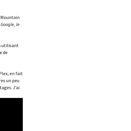
: Mountain
 Google, le
n utilisant
e de
lex, en fait
res un peu
ages. J’ai