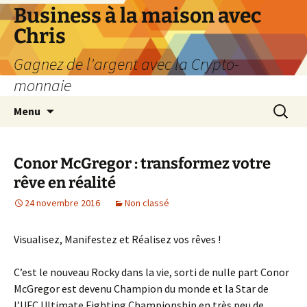
Business à la maison avec
Chris
Gagnez de l'argent avec la Crypto-
monnaie
Aller
Recherc
Menu
au
contenu
Conor McGregor : transformez votre
rêve en réalité
24 novembre 2016
Non classé
Visualisez, Manifestez et Réalisez vos rêves !
C’est le nouveau Rocky dans la vie, sorti de nulle part Conor
McGregor est devenu Champion du monde et la Star de
l’UFC Ultimate Fighting Championship en très peu de