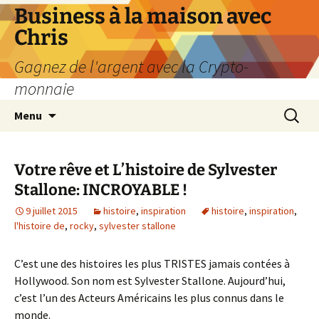
Business à la maison avec
Chris
Gagnez de l'argent avec la Crypto-
monnaie
Aller
Recherc
Menu
au
contenu
Votre rêve et L’histoire de Sylvester
Stallone: INCROYABLE !
9 juillet 2015
histoire
,
inspiration
histoire
,
inspiration
,
l'histoire de
,
rocky
,
sylvester stallone
C’est une des histoires les plus TRISTES jamais contées à
Hollywood. Son nom est Sylvester Stallone. Aujourd’hui,
c’est l’un des Acteurs Américains les plus connus dans le
monde.